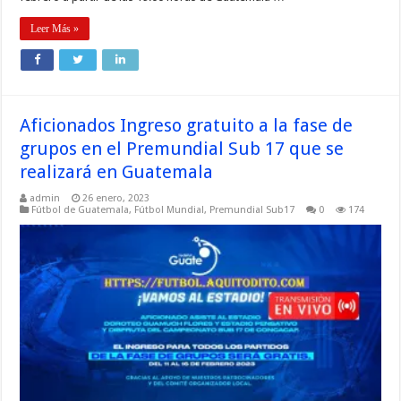
Leer Más »
Aficionados Ingreso gratuito a la fase de
grupos en el Premundial Sub 17 que se
realizará en Guatemala
admin
26 enero, 2023
Fútbol de Guatemala
,
Fútbol Mundial
,
Premundial Sub17
0
174