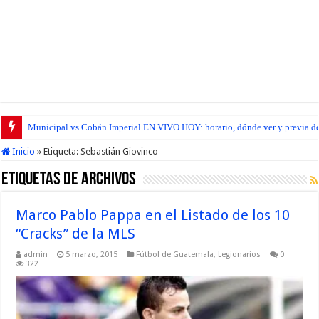
Municipal vs Cobán Imperial EN VIVO HOY: horario, dónde ver y previa del
Inicio
»
Etiqueta:
Sebastián Giovinco
Etiquetas de Archivos
Marco Pablo Pappa en el Listado de los 10
“Cracks” de la MLS
admin
5 marzo, 2015
Fútbol de Guatemala
,
Legionarios
0
322