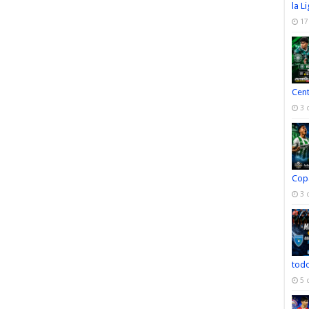
la L
17
Cen
3 
Cop
3 
todo
5 