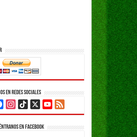
r
os en Redes Sociales
Facebook
Instagram
TikTok
X
YouTube
Feed
Channel
éntranos en Facebook