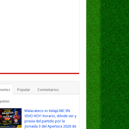
ientes
Popular
Comentarios
quetas
Malacateco vs Xelajú MC EN
VIVO HOY: horario, dónde ver y
previa del partido por la
Jornada 3 del Apertura 2026 de