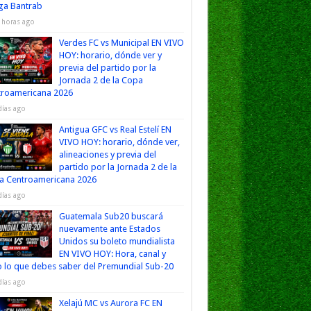
iga Bantrab
 horas ago
Verdes FC vs Municipal EN VIVO
HOY: horario, dónde ver y
previa del partido por la
Jornada 2 de la Copa
troamericana 2026
días ago
Antigua GFC vs Real Estelí EN
VIVO HOY: horario, dónde ver,
alineaciones y previa del
partido por la Jornada 2 de la
a Centroamericana 2026
días ago
Guatemala Sub20 buscará
nuevamente ante Estados
Unidos su boleto mundialista
EN VIVO HOY: Hora, canal y
 lo que debes saber del Premundial Sub-20
días ago
Xelajú MC vs Aurora FC EN