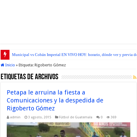
Municipal vs Cobán Imperial EN VIVO HOY: horario, dónde ver y previa del
Inicio
»
Etiqueta:
Rigoberto Gómez
Etiquetas de Archivos
Petapa le arruina la fiesta a
Comunicaciones y la despedida de
Rigoberto Gómez
admin
3 agosto, 2015
Fútbol de Guatemala
0
369