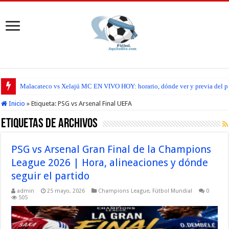
Malacateco vs Xelajú MC EN VIVO HOY: horario, dónde ver y previa del par
Inicio
»
Etiqueta:
PSG vs Arsenal Final UEFA
Etiquetas de Archivos
PSG vs Arsenal Gran Final de la Champions
League 2026 | Hora, alineaciones y dónde
seguir el partido
admin
25 mayo, 2026
Champions League
,
Fútbol Mundial
0
505