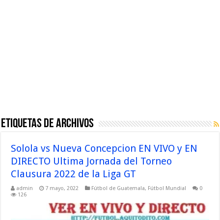
Etiquetas de Archivos
Solola vs Nueva Concepcion EN VIVO y EN
DIRECTO Ultima Jornada del Torneo
Clausura 2022 de la Liga GT
admin
7 mayo, 2022
Fútbol de Guatemala
,
Fútbol Mundial
0
126