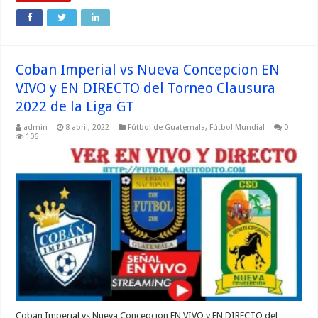
Coban Imperial vs Nueva Concepcion EN
VIVO y EN DIRECTO del Torneo Clausura
2022 de la Liga GT
admin
8 abril, 2022
Fútbol de Guatemala
,
Fútbol Mundial
0
106
Coban Imperial vs Nueva Concepcion EN VIVO y EN DIRECTO del