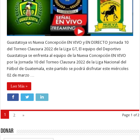
Guastatoya vs Nueva Concepción EN VIVO y EN DIRECTO Jornada 10
del Torneo Clausura 2022 de la Liga GT, El equipo del Deportivo
Guastatoya se enfrenta al equipo de la Nueva Concepción EN VIVO
por la Jornada 10 del Torneo Clausura 2022 de la Liga Nacional del
Fútbol de Guatemala, este partido se podrá disfrutar este miércoles
02 de marzo …
Leer Más »
1
2
»
Page 1 of 2
Donar