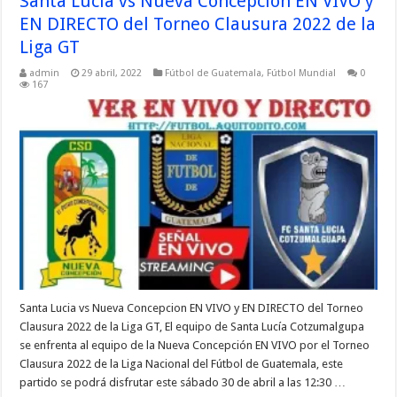
Santa Lucia vs Nueva Concepcion EN VIVO y
EN DIRECTO del Torneo Clausura 2022 de la
Liga GT
admin
29 abril, 2022
Fútbol de Guatemala
,
Fútbol Mundial
0
167
Santa Lucia vs Nueva Concepcion EN VIVO y EN DIRECTO del Torneo
Clausura 2022 de la Liga GT, El equipo de Santa Lucía Cotzumalgupa
se enfrenta al equipo de la Nueva Concepción EN VIVO por el Torneo
Clausura 2022 de la Liga Nacional del Fútbol de Guatemala, este
partido se podrá disfrutar este sábado 30 de abril a las 12:30 …