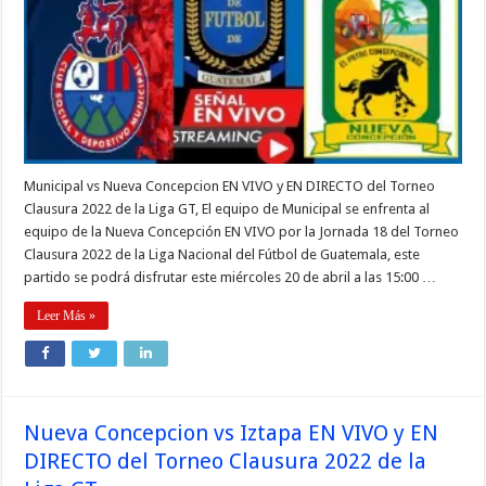
Municipal vs Nueva Concepcion EN VIVO y EN DIRECTO del Torneo
Clausura 2022 de la Liga GT, El equipo de Municipal se enfrenta al
equipo de la Nueva Concepción EN VIVO por la Jornada 18 del Torneo
Clausura 2022 de la Liga Nacional del Fútbol de Guatemala, este
partido se podrá disfrutar este miércoles 20 de abril a las 15:00 …
Leer Más »
Nueva Concepcion vs Iztapa EN VIVO y EN
DIRECTO del Torneo Clausura 2022 de la