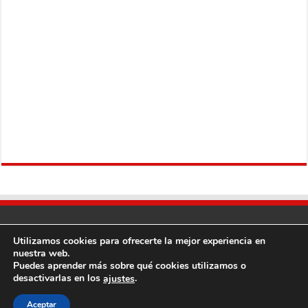
Utilizamos cookies para ofrecerte la mejor experiencia en
nuestra web.
Puedes aprender más sobre qué cookies utilizamos o
Copyright © 2013
Fútbol Mundial
Derechos Reservados, con Excepción del
desactivarlas en los
.
ajustes
Contenido Proveniente de Terceros.
Aceptar