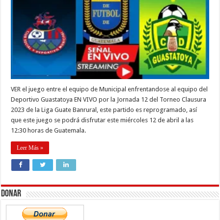
VER el juego entre el equipo de Municipal enfrentandose al equipo del
Deportivo Guastatoya EN VIVO por la Jornada 12 del Torneo Clausura
2023 de la Liga Guate Banrural, este partido es reprogramado, así
que este juego se podrá disfrutar este miércoles 12 de abril a las
12:30 horas de Guatemala.
Leer Más »
Donar