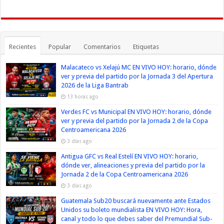
Recientes
Popular
Comentarios
Etiquetas
Malacateco vs Xelajú MC EN VIVO HOY: horario, dónde
ver y previa del partido por la Jornada 3 del Apertura
2026 de la Liga Bantrab
13 horas ago
Verdes FC vs Municipal EN VIVO HOY: horario, dónde
ver y previa del partido por la Jornada 2 de la Copa
Centroamericana 2026
3 días ago
Antigua GFC vs Real Estelí EN VIVO HOY: horario,
dónde ver, alineaciones y previa del partido por la
Jornada 2 de la Copa Centroamericana 2026
3 días ago
Guatemala Sub20 buscará nuevamente ante Estados
Unidos su boleto mundialista EN VIVO HOY: Hora,
canal y todo lo que debes saber del Premundial Sub-