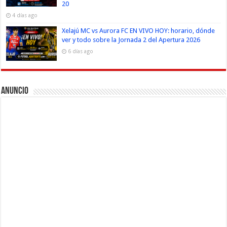
20
4 días ago
Xelajú MC vs Aurora FC EN VIVO HOY: horario, dónde
ver y todo sobre la Jornada 2 del Apertura 2026
6 días ago
Anuncio