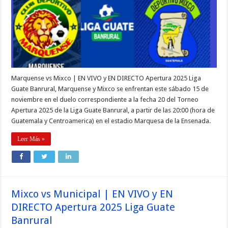
Marquense vs Mixco | EN VIVO y EN DIRECTO Apertura 2025 Liga
Guate Banrural, Marquense y Mixco se enfrentan este sábado 15 de
noviembre en el duelo correspondiente a la fecha 20 del Torneo
Apertura 2025 de la Liga Guate Banrural, a partir de las 20:00 (hora de
Guatemala y Centroamerica) en el estadio Marquesa de la Ensenada.
Leer Más »
Mixco vs Municipal | EN VIVO y EN
DIRECTO Apertura 2025 Liga Guate
Banrural