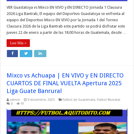
VER Guastatoya vs Mixco EN VIVO y EN DIRECTO Jornada 1 Clausura
2026 Liga Bantrab, El equipo del Deportivo Guastatoya se enfrenta al
equipo del Deportivo Mixco EN VIVO por la Jornada 1 del Torneo
Clausura 2026 de la Liga Bantrab este partido se podrá disfrutar este
jueves 22 de enero a partir de las 18:00 horas de Guatemala, desde …
Leer Más »
Mixco vs Achuapa | EN VIVO y EN DIRECTO
CUARTOS DE FINAL VUELTA Apertura 2025
Liga Guate Banrural
admin
9 diciembre, 2025
Fútbol de Guatemala
,
Fútbol Mundial
0
91