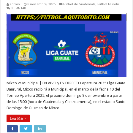
admin
8 noviembre, 2025
Fútbol de Guatemala
,
Fútbol Mundial
0
140
Mixco vs Municipal | EN VIVO y EN DIRECTO Apertura 2025 Liga Guate
Banrural, Mixco recibirá a Municipal, en el marco de la fecha 19 del
Torneo Apertura 2025, el próximo domingo 9 de noviembre a partir
de las 15:00 (hora de Guatemala y Centroamerica), en el estadio Santo
Domingo de Guzman de Mixco.
Leer Más »