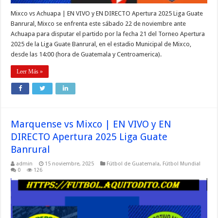
Mixco vs Achuapa | EN VIVO y EN DIRECTO Apertura 2025 Liga Guate
Banrural, Mixco se enfrenta este sábado 22 de noviembre ante
Achuapa para disputar el partido por la fecha 21 del Torneo Apertura
2025 de la Liga Guate Banrural, en el estadio Municipal de Mixco,
desde las 14:00 (hora de Guatemala y Centroamerica).
Leer Más »
Marquense vs Mixco | EN VIVO y EN
DIRECTO Apertura 2025 Liga Guate
Banrural
admin
15 noviembre, 2025
Fútbol de Guatemala
,
Fútbol Mundial
0
126