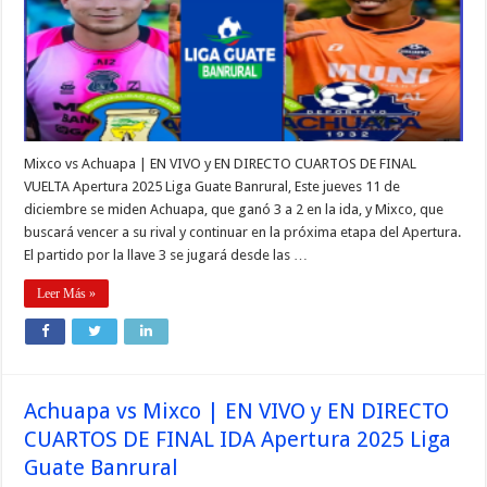
Mixco vs Achuapa | EN VIVO y EN DIRECTO CUARTOS DE FINAL
VUELTA Apertura 2025 Liga Guate Banrural, Este jueves 11 de
diciembre se miden Achuapa, que ganó 3 a 2 en la ida, y Mixco, que
buscará vencer a su rival y continuar en la próxima etapa del Apertura.
El partido por la llave 3 se jugará desde las …
Leer Más »
Achuapa vs Mixco | EN VIVO y EN DIRECTO
CUARTOS DE FINAL IDA Apertura 2025 Liga
Guate Banrural