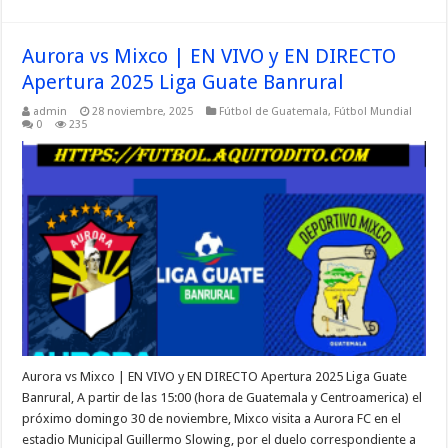
Aurora vs Mixco | EN VIVO y EN DIRECTO
Apertura 2025 Liga Guate Banrural
admin
28 noviembre, 2025
Fútbol de Guatemala
,
Fútbol Mundial
0
235
Aurora vs Mixco | EN VIVO y EN DIRECTO Apertura 2025 Liga Guate
Banrural, A partir de las 15:00 (hora de Guatemala y Centroamerica) el
próximo domingo 30 de noviembre, Mixco visita a Aurora FC en el
estadio Municipal Guillermo Slowing, por el duelo correspondiente a