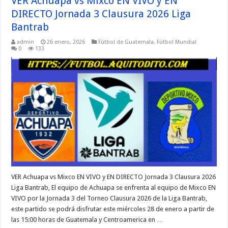
VER Achuapa vs Mixco EN VIVO y EN
DIRECTO Jornada 3 Clausura 2026 Liga
Bantrab
admin
26 enero, 2026
Fútbol de Guatemala
,
Fútbol Mundial
0
133
VER Achuapa vs Mixco EN VIVO y EN DIRECTO Jornada 3 Clausura 2026
Liga Bantrab, El equipo de Achuapa se enfrenta al equipo de Mixco EN
VIVO por la Jornada 3 del Torneo Clausura 2026 de la Liga Bantrab,
este partido se podrá disfrutar este miércoles 28 de enero a partir de
las 15:00 horas de Guatemala y Centroamerica en …