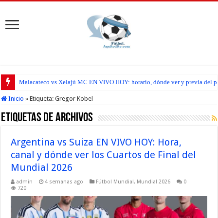
Malacateco vs Xelajú MC EN VIVO HOY: horario, dónde ver y previa del par
Inicio
»
Etiqueta:
Gregor Kobel
Etiquetas de Archivos
Argentina vs Suiza EN VIVO HOY: Hora,
canal y dónde ver los Cuartos de Final del
Mundial 2026
admin
4 semanas ago
Fútbol Mundial
,
Mundial 2026
0
720