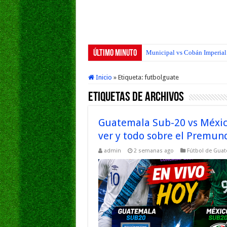
Último Minuto
Municipal vs Cobán Imperial 
Inicio
»
Etiqueta:
futbolguate
Etiquetas de Archivos
Guatemala Sub-20 vs Méxic
ver y todo sobre el Premun
admin
2 semanas ago
Fútbol de Gua