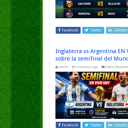
Facebook
Twitter
LinkedIn
Inglaterra vs Argentina EN 
sobre la semifinal del Mun
admin
4 semanas ago
Fútbol Mundial
Facebook
Twitter
LinkedIn