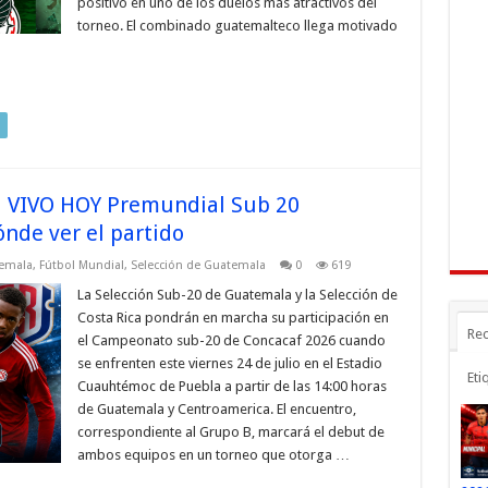
positivo en uno de los duelos más atractivos del
torneo. El combinado guatemalteco llega motivado
N VIVO HOY Premundial Sub 20
ónde ver el partido
temala
,
Fútbol Mundial
,
Selección de Guatemala
0
619
La Selección Sub-20 de Guatemala y la Selección de
Costa Rica pondrán en marcha su participación en
Rec
el Campeonato sub-20 de Concacaf 2026 cuando
se enfrenten este viernes 24 de julio en el Estadio
Eti
Cuauhtémoc de Puebla a partir de las 14:00 horas
de Guatemala y Centroamerica. El encuentro,
correspondiente al Grupo B, marcará el debut de
ambos equipos en un torneo que otorga …