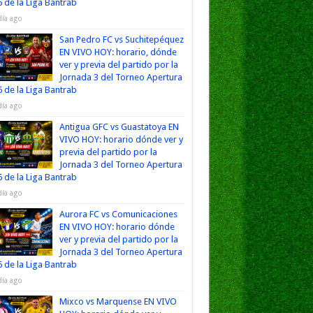
 de la Liga Bantrab
día ago
San Pedro FC vs Suchitepéquez
EN VIVO HOY: horario, dónde
ver y previa del partido por la
Jornada 3 del Torneo Apertura
 de la Liga Bantrab
día ago
Antigua GFC vs Guastatoya EN
VIVO HOY: horario dónde ver y
previa del partido por la
Jornada 3 del Torneo Apertura
 de la Liga Bantrab
día ago
Aurora FC vs Comunicaciones
EN VIVO HOY: horario dónde
ver y previa del partido por la
Jornada 3 del Torneo Apertura
 de la Liga Bantrab
día ago
Mixco vs Marquense EN VIVO