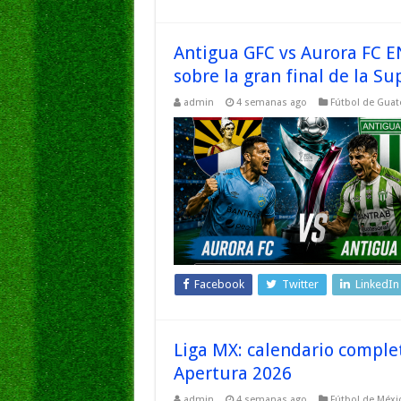
Antigua GFC vs Aurora FC E
sobre la gran final de la S
admin
4 semanas ago
Fútbol de Gua
Facebook
Twitter
LinkedIn
Liga MX: calendario complet
Apertura 2026
admin
4 semanas ago
Fútbol de Méxi