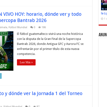
N VIVO HOY: horario, dónde ver y todo
la L
1 
upercopa Bantrab 2026
temala
,
Fútbol Mundial
0
186
El fútbol guatemalteco vivirá una noche histórica
Anun
con la disputa de la Gran Final de la Supercopa
Bantrab 2026, donde Antigua GFC y Aurora FC se
enfrentarán por el primer título de esta nueva
competencia.
Leer Más »
o y dónde ver la Jornada 1 del Torneo
co
,
Fútbol Mundial
0
87