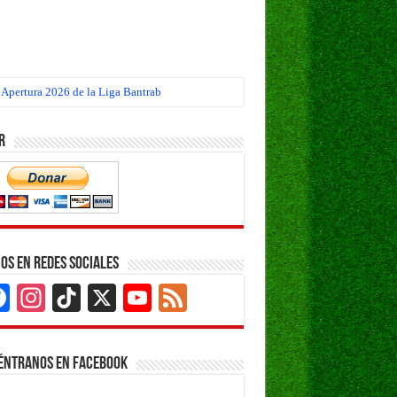
 Apertura 2026 de la Liga Bantrab
r
os en Redes Sociales
Facebook
Instagram
TikTok
X
YouTube
Feed
Channel
éntranos en Facebook