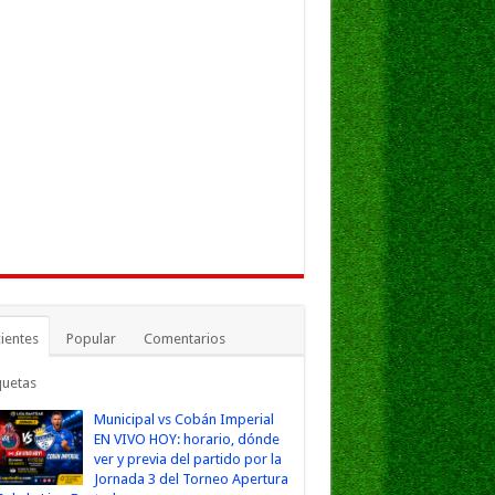
ientes
Popular
Comentarios
quetas
Municipal vs Cobán Imperial
EN VIVO HOY: horario, dónde
ver y previa del partido por la
Jornada 3 del Torneo Apertura