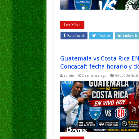
…
Leer Más »
Facebook
Twitter
LinkedIn
Guatemala vs Costa Rica E
Concacaf: fecha horario y d
admin
2 semanas ago
Fútbol de Gua