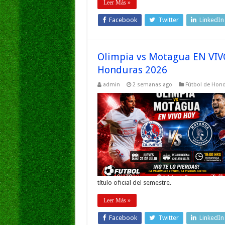
Leer Más »
Facebook
Twitter
LinkedIn
Olimpia vs Motagua EN VIV
Honduras 2026
admin
2 semanas ago
Fútbol de Hon
título oficial del semestre.
Leer Más »
Facebook
Twitter
LinkedIn