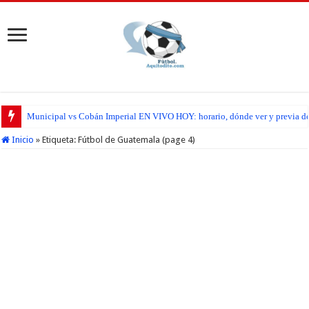
Municipal vs Cobán Imperial EN VIVO HOY: horario, dónde ver y previa del
Inicio
»
Etiqueta:
Fútbol de Guatemala
(page 4)