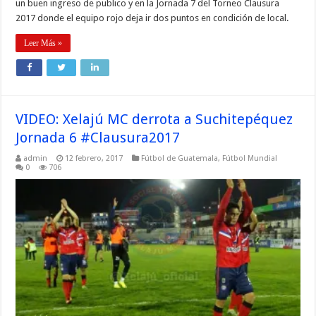
un buen ingreso de publico y en la Jornada 7 del Torneo Clausura
2017 donde el equipo rojo deja ir dos puntos en condición de local.
Leer Más »
VIDEO: Xelajú MC derrota a Suchitepéquez
Jornada 6 #Clausura2017
admin
12 febrero, 2017
Fútbol de Guatemala
,
Fútbol Mundial
0
706