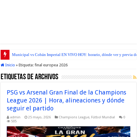
Municipal vs Cobán Imperial EN VIVO HOY: horario, dónde ver y previa del
Inicio
»
Etiqueta:
final europea 2026
Etiquetas de Archivos
PSG vs Arsenal Gran Final de la Champions
League 2026 | Hora, alineaciones y dónde
seguir el partido
admin
25 mayo, 2026
Champions League
,
Fútbol Mundial
0
505