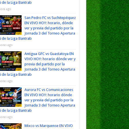
 de la Liga Bantrab
hora ago
San Pedro FC vs Suchitepéquez
EN VIVO HOY: horario, dónde
ver y previa del partido por la
Jornada 3 del Torneo Apertura
 de la Liga Bantrab
horas ago
Antigua GFC vs Guastatoya EN
VIVO HOY: horario dónde ver y
previa del partido por la
Jornada 3 del Torneo Apertura
 de la Liga Bantrab
horas ago
Aurora FC vs Comunicaciones
EN VIVO HOY: horario dónde
ver y previa del partido por la
Jornada 3 del Torneo Apertura
 de la Liga Bantrab
horas ago
Mixco vs Marquense EN VIVO