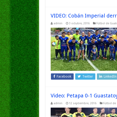
VIDEO: Cobán Imperial derr
admin
3 octubre, 2016
Fútbol de Gua
Facebook
Twitter
LinkedIn
Video: Petapa 0-1 Guastato
admin
12 septiembre, 2016
Fútbol de