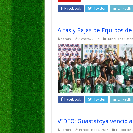
Facebook
Twitter
LinkedIn
Altas y Bajas de Equipos d
admin
2 enero, 2017
Fútbol de Guate
Facebook
Twitter
LinkedIn
VIDEO: Guastatoya venció a 
admin
14 noviembre, 2016
Fútbol de 