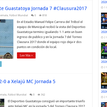
2026
nte Guastatoya Jornada 7 #Clausura2017
1 
temala
,
Fútbol Mundial
0
818
En el Estadio Manuel Felipe Carrera del Trébol el
equipo de Municipal recibió la visita del Deportivo
Guastatoya termino igualando 1-1 ante un buen
2026
ingreso de publico y en la Jornada 7 del Torneo
2 
Clausura 2017 donde el equipo rojo deja ir dos
puntos en condición de local.
Leer Más »
2026
2 
2-0 a Xelajú MC Jornada 5
2026
emala
,
Fútbol Mundial
0
362
2 
El Deportivo Guastatoya consiguió un importante triunfo
ante Xelajú MC en la jornada 5 del Torneo Clausura 2017