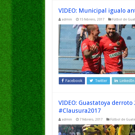
VIDEO: Municipal igualo a
admin
15 febrero, 2017
Fútbol de Gua
Facebook
Twitter
LinkedIn
VIDEO: Guastatoya derroto 
#Clausura2017
admin
7 febrero, 2017
Fútbol de Guat