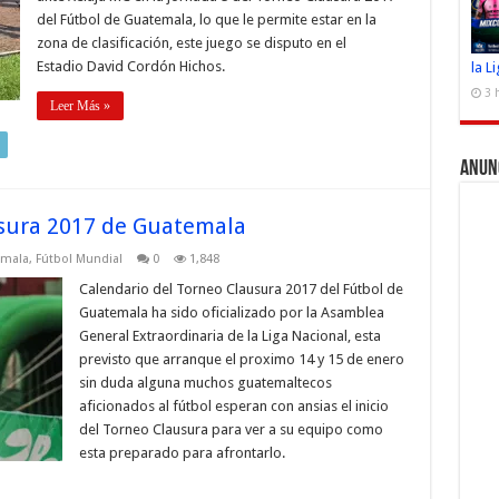
del Fútbol de Guatemala, lo que le permite estar en la
zona de clasificación, este juego se disputo en el
Estadio David Cordón Hichos.
la L
3 
Leer Más »
Anun
usura 2017 de Guatemala
emala
,
Fútbol Mundial
0
1,848
Calendario del Torneo Clausura 2017 del Fútbol de
Guatemala ha sido oficializado por la Asamblea
General Extraordinaria de la Liga Nacional, esta
previsto que arranque el proximo 14 y 15 de enero
sin duda alguna muchos guatemaltecos
aficionados al fútbol esperan con ansias el inicio
del Torneo Clausura para ver a su equipo como
esta preparado para afrontarlo.