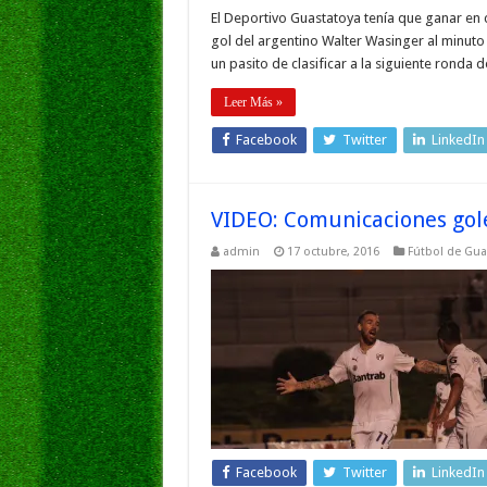
El Deportivo Guastatoya tenía que ganar en c
gol del argentino Walter Wasinger al minuto 
un pasito de clasificar a la siguiente ronda 
Leer Más »
Facebook
Twitter
LinkedIn
VIDEO: Comunicaciones gol
admin
17 octubre, 2016
Fútbol de Gu
Facebook
Twitter
LinkedIn