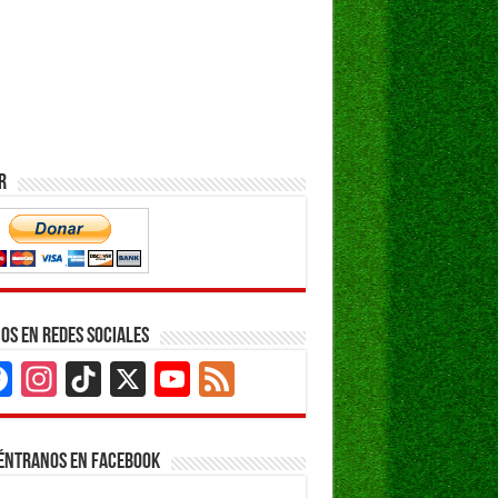
r
os en Redes Sociales
Facebook
Instagram
TikTok
X
YouTube
Feed
Channel
éntranos en Facebook