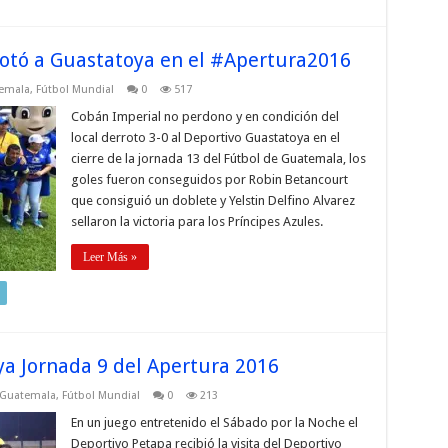
otó a Guastatoya en el #Apertura2016
temala
,
Fútbol Mundial
0
517
Cobán Imperial no perdono y en condición del
local derroto 3-0 al Deportivo Guastatoya en el
cierre de la jornada 13 del Fútbol de Guatemala, los
goles fueron conseguidos por Robin Betancourt
que consiguió un doblete y Yelstin Delfino Alvarez
sellaron la victoria para los Príncipes Azules.
Leer Más »
ya Jornada 9 del Apertura 2016
 Guatemala
,
Fútbol Mundial
0
213
En un juego entretenido el Sábado por la Noche el
Deportivo Petapa recibió la visita del Deportivo