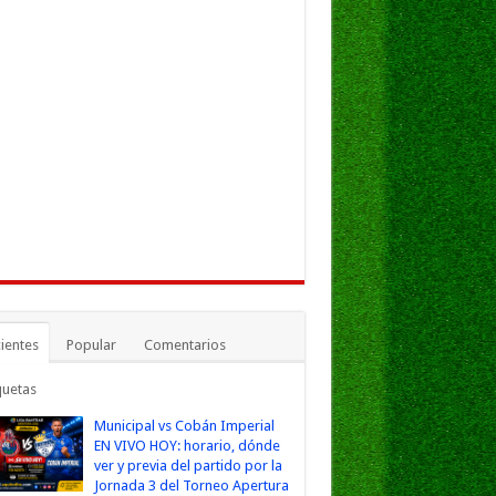
ientes
Popular
Comentarios
quetas
Municipal vs Cobán Imperial
EN VIVO HOY: horario, dónde
ver y previa del partido por la
Jornada 3 del Torneo Apertura