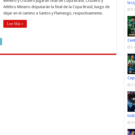
Mineiro y Cruzeiro jugarán final de Copa Brasil, Cruzeiro y
la L
Atlético Mineiro disputarán la final de la Copa Brasil, luego de
8 
dejar en el camino a Santos y Flamengo, respectivamente.
Leer Más »
Cen
2 
Cop
2 
todo
4 