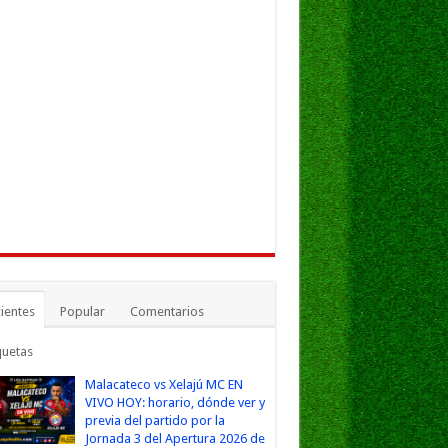
ientes
Popular
Comentarios
quetas
Malacateco vs Xelajú MC EN
VIVO HOY: horario, dónde ver y
previa del partido por la
Jornada 3 del Apertura 2026 de