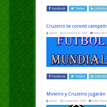
Facebook
Twitter
LinkedIn
Cruzeiro se coronó campeón
admin
24 noviembre, 2014
Fútbol Mun
Facebook
Twitter
LinkedIn
Mineiro y Cruzeiro jugarán 
admin
6 noviembre, 2014
Fútbol Mund