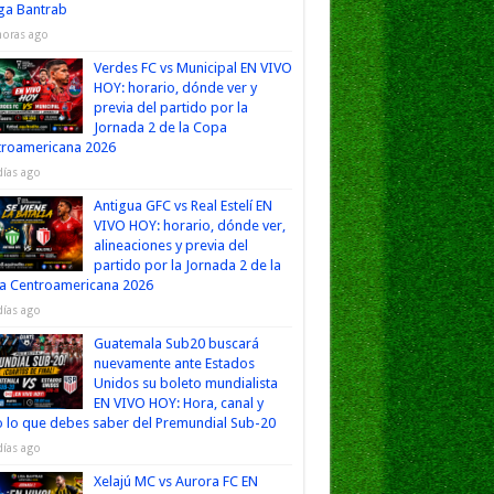
iga Bantrab
horas ago
Verdes FC vs Municipal EN VIVO
HOY: horario, dónde ver y
previa del partido por la
Jornada 2 de la Copa
troamericana 2026
días ago
Antigua GFC vs Real Estelí EN
VIVO HOY: horario, dónde ver,
alineaciones y previa del
partido por la Jornada 2 de la
a Centroamericana 2026
días ago
Guatemala Sub20 buscará
nuevamente ante Estados
Unidos su boleto mundialista
EN VIVO HOY: Hora, canal y
 lo que debes saber del Premundial Sub-20
días ago
Xelajú MC vs Aurora FC EN