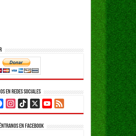
r
os en Redes Sociales
Facebook
Instagram
TikTok
X
YouTube
Feed
Channel
éntranos en Facebook