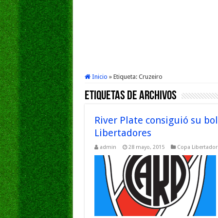
Inicio
»
Etiqueta:
Cruzeiro
Etiquetas de Archivos
River Plate consiguió su bol
Libertadores
admin
28 mayo, 2015
Copa Libertador