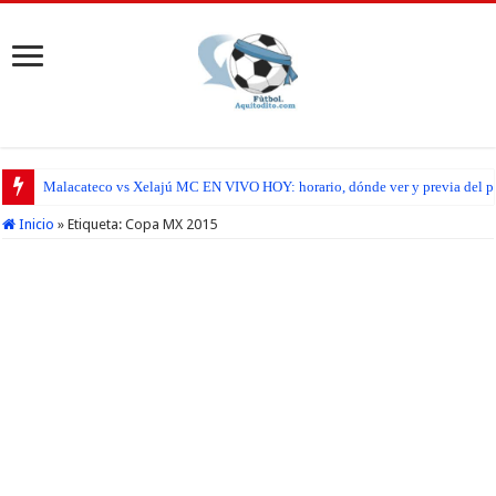
Malacateco vs Xelajú MC EN VIVO HOY: horario, dónde ver y previa del par
Inicio
»
Etiqueta:
Copa MX 2015