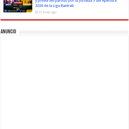
y previa del partido por la Jornada 3 del Apertura
2026 de la Liga Bantrab
22 horas ago
Anuncio