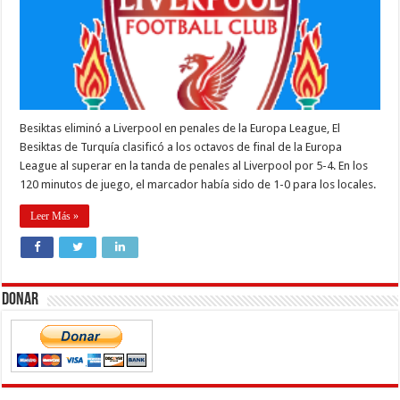
Besiktas eliminó a Liverpool en penales de la Europa League, El
Besiktas de Turquía clasificó a los octavos de final de la Europa
League al superar en la tanda de penales al Liverpool por 5-4. En los
120 minutos de juego, el marcador había sido de 1-0 para los locales.
Leer Más »
Donar