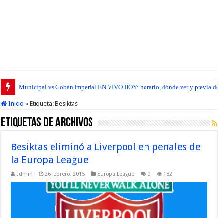
Municipal vs Cobán Imperial EN VIVO HOY: horario, dónde ver y previa del
Inicio
»
Etiqueta:
Besiktas
Etiquetas de Archivos
Besiktas eliminó a Liverpool en penales de
la Europa League
admin
26 febrero, 2015
Europa League
0
182