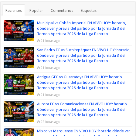
Recientes
Popular
Comentarios
Etiquetas
Municipal vs Cobán Imperial EN VIVO HOY: horario,
dónde ver y previa del partido por la Jornada 3 del
Torneo Apertura 2026 de la Liga Bantrab
21 horas ago
San Pedro FC vs Suchitepéquez EN VIVO HOY: horario,
dónde ver y previa del partido por la Jornada 3 del
Torneo Apertura 2026 de la Liga Bantrab
21 horas ago
Antigua GFC vs Guastatoya EN VIVO HOY: horario
dónde ver y previa del partido por la Jornada 3 del
Torneo Apertura 2026 de la Liga Bantrab
21 horas ago
Aurora FC vs Comunicaciones EN VIVO HOY: horario
dónde ver y previa del partido por la Jornada 3 del
Torneo Apertura 2026 de la Liga Bantrab
22 horas ago
Mixco vs Marquense EN VIVO HOY: horario dónde ver