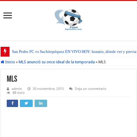
San Pedro FC vs Suchitepéquez EN VIVO HOY: horario, dónde ver y previa d
Inicio
»
MLS anunció su once ideal de la temporada
»
MLS
MLS
admin
30 noviembre, 2015
Deja un comentario
88 visto