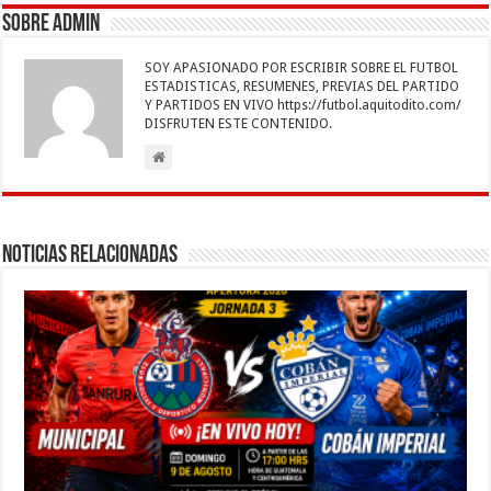
b
er
sA
l
e
n
gr
p
Sobre admin
o
p
dI
g
a
ar
SOY APASIONADO POR ESCRIBIR SOBRE EL FUTBOL
o
p
n
er
m
ti
ESTADISTICAS, RESUMENES, PREVIAS DEL PARTIDO
Y PARTIDOS EN VIVO https://futbol.aquitodito.com/
k
r
DISFRUTEN ESTE CONTENIDO.
Noticias Relacionadas