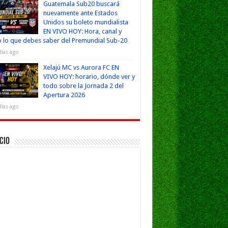
Guatemala Sub20 buscará
nuevamente ante Estados
Unidos su boleto mundialista
EN VIVO HOY: Hora, canal y
 lo que debes saber del Premundial Sub-20
días ago
Xelajú MC vs Aurora FC EN
VIVO HOY: horario, dónde ver y
todo sobre la Jornada 2 del
Apertura 2026
días ago
cio