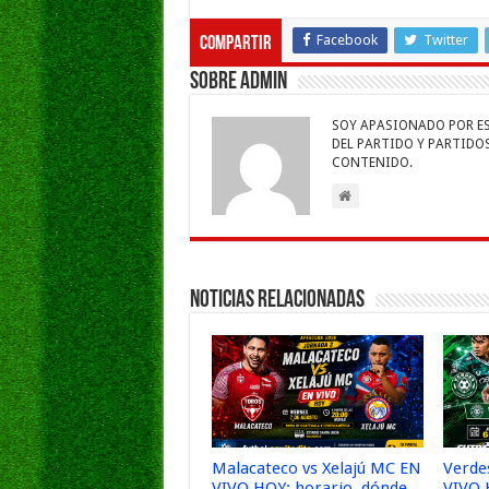
ac
wi
h
m
n
e
e
tt
at
ai
k
s
Facebook
Twitter
Compartir
b
er
sA
l
e
Sobre admin
o
p
dI
g
SOY APASIONADO POR ESC
o
p
n
e
DEL PARTIDO Y PARTIDOS 
CONTENIDO.
k
Noticias Relacionadas
Malacateco vs Xelajú MC EN
Verde
VIVO HOY: horario, dónde
VIVO 