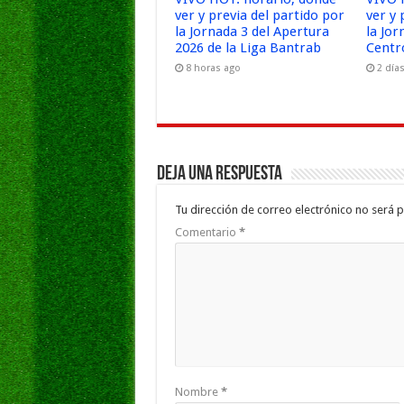
ver y previa del partido por
ver y 
la Jornada 3 del Apertura
la Jor
2026 de la Liga Bantrab
Centr
8 horas ago
2 día
Deja una respuesta
Tu dirección de correo electrónico no será p
Comentario
*
Nombre
*