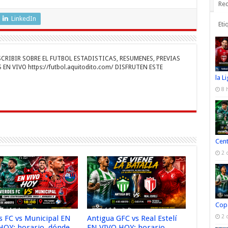
s
el
o
Rec
e
e
m
LinkedIn
Eti
n
gr
p
a
ar
RIBIR SOBRE EL FUTBOL ESTADISTICAS, RESUMENES, PREVIAS
r
m
ti
EN VIVO https://futbol.aquitodito.com/ DISFRUTEN ESTE
la L
r
8 
Cen
2 
Cop
2 
s FC vs Municipal EN
Antigua GFC vs Real Estelí
HOY: horario, dónde
EN VIVO HOY: horario,