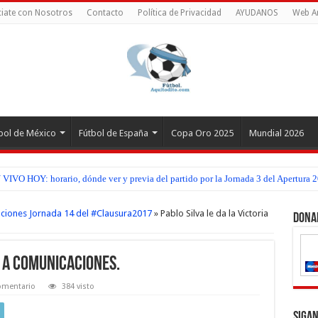
iate con Nosotros
Contacto
Política de Privacidad
AYUDANOS
Web A
bol de México
Fútbol de España
Copa Oro 2025
Mundial 2026
IVO HOY: horario, dónde ver y previa del partido por la Jornada 3 del Apertura 2
ciones Jornada 14 del #Clausura2017
»
Pablo Silva le da la Victoria
Dona
a a Comunicaciones.
omentario
384 visto
Sigan