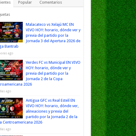
ientes
Popular
Comentarios
quetas
Malacateco vs Xelajú MC EN
VIVO HOY: horario, dónde ver y
previa del partido por la
Jornada 3 del Apertura 2026 de
iga Bantrab
horas ago
Verdes FC vs Municipal EN VIVO
HOY: horario, dónde ver y
previa del partido por la
Jornada 2 de la Copa
troamericana 2026
días ago
Antigua GFC vs Real Estelí EN
VIVO HOY: horario, dónde ver,
alineaciones y previa del
partido por la Jornada 2 de la
a Centroamericana 2026
días ago