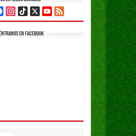
Facebook
Instagram
TikTok
X
YouTube
Feed
Channel
éntranos en Facebook