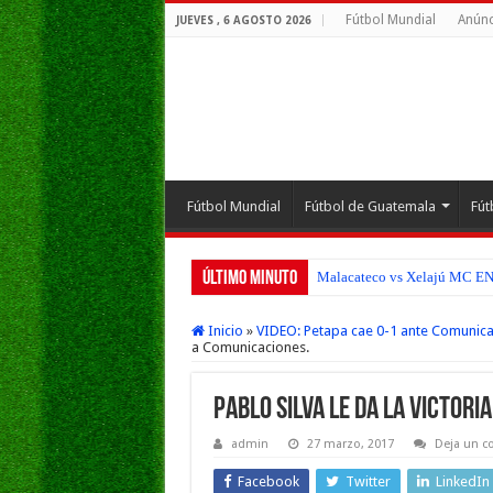
Fútbol Mundial
Anúnc
JUEVES , 6 AGOSTO 2026
Fútbol Mundial
Fútbol de Guatemala
Fút
Último Minuto
Malacateco vs Xelajú MC EN V
Inicio
»
VIDEO: Petapa cae 0-1 ante Comunica
a Comunicaciones.
Pablo Silva le da la Victori
admin
27 marzo, 2017
Deja un c
Facebook
Twitter
LinkedIn