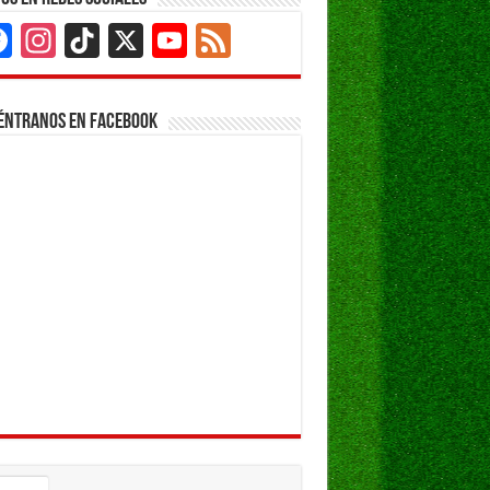
Facebook
Instagram
TikTok
X
YouTube
Feed
Channel
éntranos en Facebook