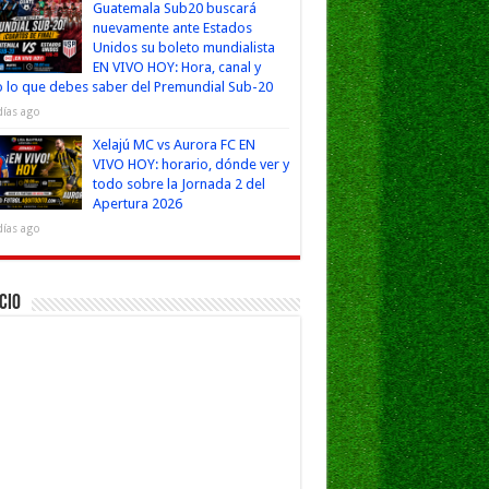
Guatemala Sub20 buscará
nuevamente ante Estados
Unidos su boleto mundialista
EN VIVO HOY: Hora, canal y
 lo que debes saber del Premundial Sub-20
días ago
Xelajú MC vs Aurora FC EN
VIVO HOY: horario, dónde ver y
todo sobre la Jornada 2 del
Apertura 2026
días ago
cio