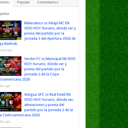
ientes
Popular
Comentarios
quetas
Malacateco vs Xelajú MC EN
VIVO HOY: horario, dónde ver y
previa del partido por la
Jornada 3 del Apertura 2026 de
iga Bantrab
horas ago
Verdes FC vs Municipal EN VIVO
HOY: horario, dónde ver y
previa del partido por la
Jornada 2 de la Copa
troamericana 2026
días ago
Antigua GFC vs Real Estelí EN
VIVO HOY: horario, dónde ver,
alineaciones y previa del
partido por la Jornada 2 de la
a Centroamericana 2026
días ago