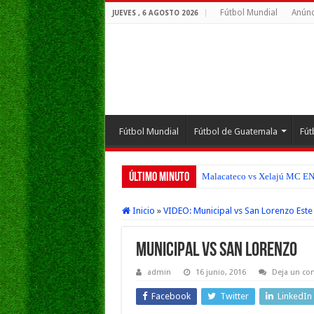
Fútbol Mundial
Anúnc
JUEVES , 6 AGOSTO 2026
Fútbol Mundial
Fútbol de Guatemala
Fút
Último Minuto
Malacateco vs Xelajú MC EN V
Inicio
»
VIDEO: Municipal vs San Lorenzo Este 
Municipal vs San Lorenzo
admin
16 junio, 2016
Deja un co
Facebook
Twitter
LinkedIn