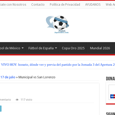
iate con Nosotros
Contacto
Política de Privacidad
AYUDANOS
Web A
bol de México
Fútbol de España
Copa Oro 2025
Mundial 2026
IVO HOY: horario, dónde ver y previa del partido por la Jornada 3 del Apertura 2
17 de julio
»
Municipal vs San Lorenzo
Dona
mentario
117 visto
Sigan