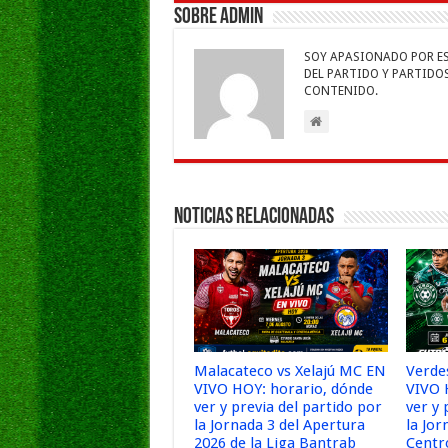
b
er
sA
l
e
Sobre admin
o
p
dI
g
SOY APASIONADO POR ESC
o
p
n
e
DEL PARTIDO Y PARTIDOS 
CONTENIDO.
k
Noticias Relacionadas
Malacateco vs Xelajú MC EN
Verde
VIVO HOY: horario, dónde
VIVO 
ver y previa del partido por
ver y 
la Jornada 3 del Apertura
la Jor
2026 de la Liga Bantrab
Centr