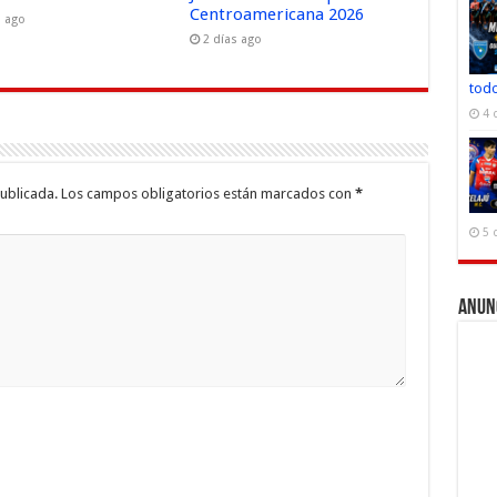
Centroamericana 2026
s ago
2 días ago
todo
4 
ublicada.
Los campos obligatorios están marcados con
*
5 
Anun