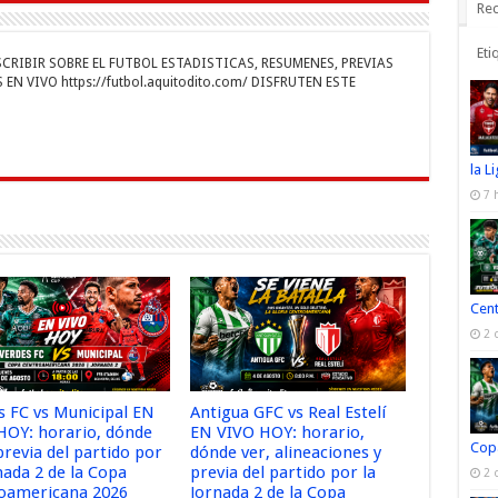
n
gr
p
Rec
a
ar
Eti
RIBIR SOBRE EL FUTBOL ESTADISTICAS, RESUMENES, PREVIAS
r
m
ti
EN VIVO https://futbol.aquitodito.com/ DISFRUTEN ESTE
r
la L
7 
Cen
2 
s FC vs Municipal EN
Antigua GFC vs Real Estelí
HOY: horario, dónde
EN VIVO HOY: horario,
Cop
previa del partido por
dónde ver, alineaciones y
nada 2 de la Copa
previa del partido por la
2 
oamericana 2026
Jornada 2 de la Copa