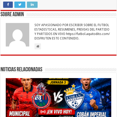
e
tt
at
ai
k
se
e
m
b
er
sA
l
e
n
gr
p
Sobre admin
o
p
dI
g
a
ar
SOY APASIONADO POR ESCRIBIR SOBRE EL FUTBOL
o
p
n
er
m
ti
ESTADISTICAS, RESUMENES, PREVIAS DEL PARTIDO
Y PARTIDOS EN VIVO https://futbol.aquitodito.com/
k
r
DISFRUTEN ESTE CONTENIDO.
Noticias Relacionadas