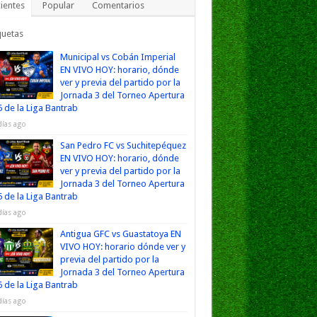
ientes
Popular
Comentarios
quetas
Municipal vs Cobán Imperial
EN VIVO HOY: horario, dónde
ver y previa del partido por la
Jornada 3 del Torneo Apertura
 de la Liga Bantrab
días ago
San Pedro FC vs Suchitepéquez
EN VIVO HOY: horario, dónde
ver y previa del partido por la
Jornada 3 del Torneo Apertura
 de la Liga Bantrab
días ago
Antigua GFC vs Guastatoya EN
VIVO HOY: horario dónde ver y
previa del partido por la
Jornada 3 del Torneo Apertura
 de la Liga Bantrab
días ago