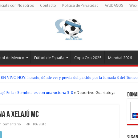
ciate con Nosotros
Contacto
Política de Privacidad
AYUDANOS
Web 
bol de México
Fútbol de España
Copa Oro 2025
Mundial 2026
EN VIVO HOY: horario, dónde ver y previa del partido por la Jornada 3 del Torneo
jú En las Semifinales con una victoria 3-0
»
Deportivo Guastatoya
Dona
na a Xelajú MC
n comentario
106 visto
Sigan