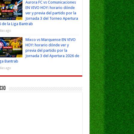
Aurora FC vs Comunicaciones
EN VIVO HOY: horario dónde
ver y previa del partido por la
Jornada 3 del Torneo Apertura
 de la Liga Bantrab
días ago
Mixco vs Marquense EN VIVO
HOY: horario dónde ver y
previa del partido por la
Jornada 3 del Apertura 2026 de
iga Bantrab
días ago
cio