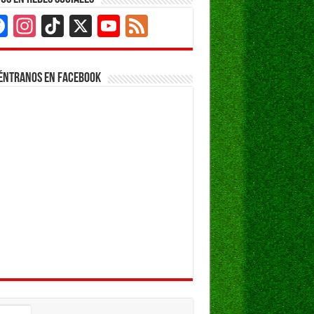
Facebook
Instagram
TikTok
X
YouTube
Feed
Channel
éntranos en Facebook