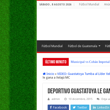
Fútbol Mundial
Anún
SÁBADO , 8 AGOSTO 2026
Fútbol Mundial
Fútbol de Guatemala
Fút
Último Minuto
Municipal vs Cobán Imperial 
Inicio
»
VIDEO: Guastatoya Tumba al Líder Xela
le gana a Xelajú MC
Deportivo Guastatoya le ga
admin
10 diciembre, 2015
Deja u
Facebook
Twitter
LinkedIn