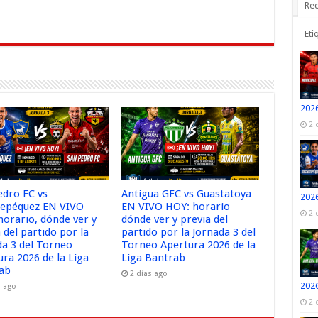
r
Rec
Eti
2026
2 
edro FC vs
Antigua GFC vs Guastatoya
2026
tepéquez EN VIVO
EN VIVO HOY: horario
2 
horario, dónde ver y
dónde ver y previa del
 del partido por la
partido por la Jornada 3 del
da 3 del Torneo
Torneo Apertura 2026 de la
ura 2026 de la Liga
Liga Bantrab
ab
2 días ago
2026
s ago
2 