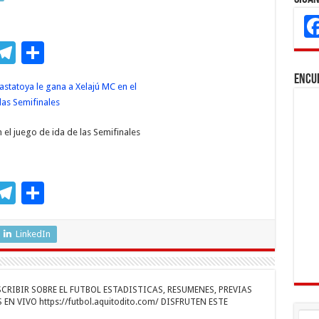
M
T
C
s
el
o
Encu
e
e
m
n
gr
p
el juego de ida de las Semifinales
a
ar
r
m
ti
r
M
T
C
s
el
o
e
e
m
LinkedIn
n
gr
p
a
ar
RIBIR SOBRE EL FUTBOL ESTADISTICAS, RESUMENES, PREVIAS
r
m
ti
EN VIVO https://futbol.aquitodito.com/ DISFRUTEN ESTE