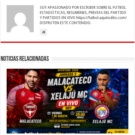
o
p
dI
g
a
ar
SOY APASIONADO POR ESCRIBIR SOBRE EL FUTBOL
o
p
n
er
m
ti
ESTADISTICAS, RESUMENES, PREVIAS DEL PARTIDO
Y PARTIDOS EN VIVO https://futbol.aquitodito.com/
k
r
DISFRUTEN ESTE CONTENIDO.
Noticias Relacionadas