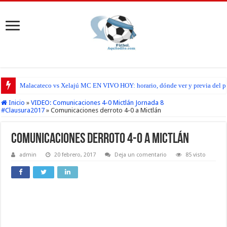
Malacateco vs Xelajú MC EN VIVO HOY: horario, dónde ver y previa del par
Inicio
»
VIDEO: Comunicaciones 4-0 Mictlán Jornada 8
#Clausura2017
»
Comunicaciones derroto 4-0 a Mictlán
Comunicaciones derroto 4-0 a Mictlán
admin
20 febrero, 2017
Deja un comentario
85 visto