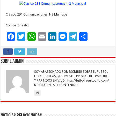
e
tt
at
ai
k
se
e
m
b
er
sA
l
e
n
gr
p
Clásico 291 Comunicaciones 1-2 Municipal
o
p
dI
g
a
ar
Compartir esto:
o
p
n
er
m
ti
F
T
W
E
Li
M
T
C
k
r
ac
wi
h
m
n
es
el
o
e
tt
at
ai
k
se
e
m
b
er
sA
l
e
n
gr
p
Sobre admin
o
p
dI
g
a
ar
SOY APASIONADO POR ESCRIBIR SOBRE EL FUTBOL
o
p
n
er
m
ti
ESTADISTICAS, RESUMENES, PREVIAS DEL PARTIDO
Y PARTIDOS EN VIVO https://futbol.aquitodito.com/
k
r
DISFRUTEN ESTE CONTENIDO.