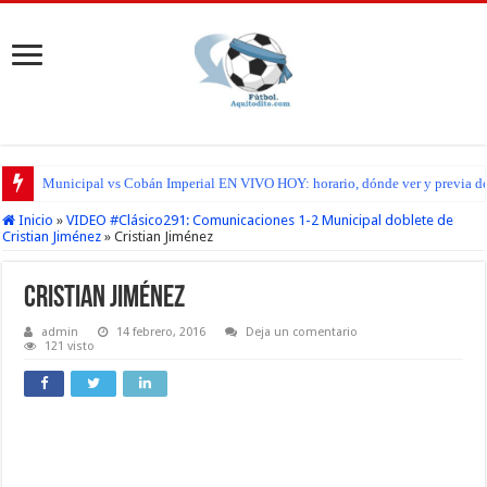
Municipal vs Cobán Imperial EN VIVO HOY: horario, dónde ver y previa del
San Pedro FC vs Suchitepéquez EN VIVO HOY: horario, dónde ver y previa d
Inicio
»
VIDEO #Clásico291: Comunicaciones 1-2 Municipal doblete de
Cristian Jiménez
»
Cristian Jiménez
Cristian Jiménez
admin
14 febrero, 2016
Deja un comentario
121 visto