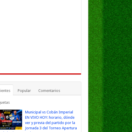
ientes
Popular
Comentarios
quetas
Municipal vs Cobán Imperial
EN VIVO HOY: horario, dónde
ver y previa del partido por la
Jornada 3 del Torneo Apertura