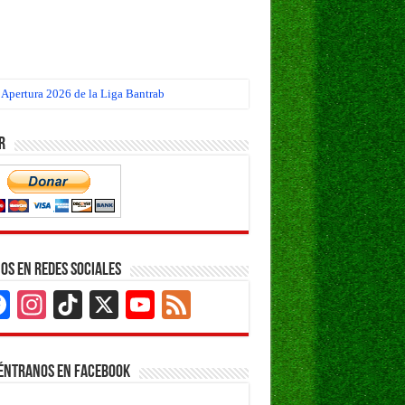
 Apertura 2026 de la Liga Bantrab
r
os en Redes Sociales
Facebook
Instagram
TikTok
X
YouTube
Feed
Channel
éntranos en Facebook