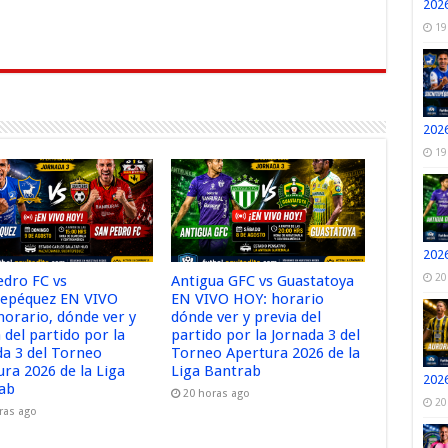
2026
r
19
2026
19
2026
20
edro FC vs
Antigua GFC vs Guastatoya
tepéquez EN VIVO
EN VIVO HOY: horario
horario, dónde ver y
dónde ver y previa del
 del partido por la
partido por la Jornada 3 del
da 3 del Torneo
Torneo Apertura 2026 de la
ura 2026 de la Liga
Liga Bantrab
2026
ab
20 horas ago
20
ras ago