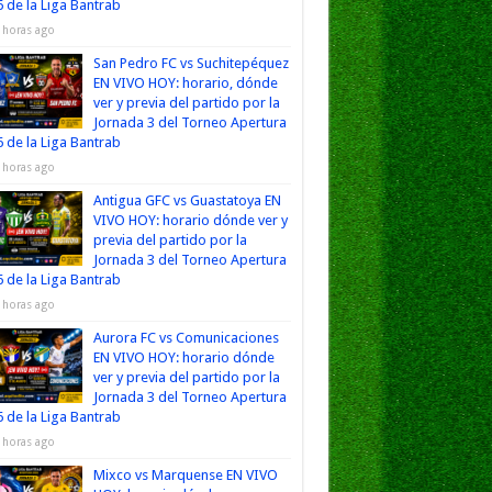
 de la Liga Bantrab
 horas ago
San Pedro FC vs Suchitepéquez
EN VIVO HOY: horario, dónde
ver y previa del partido por la
Jornada 3 del Torneo Apertura
 de la Liga Bantrab
 horas ago
Antigua GFC vs Guastatoya EN
VIVO HOY: horario dónde ver y
previa del partido por la
Jornada 3 del Torneo Apertura
 de la Liga Bantrab
 horas ago
Aurora FC vs Comunicaciones
EN VIVO HOY: horario dónde
ver y previa del partido por la
Jornada 3 del Torneo Apertura
 de la Liga Bantrab
 horas ago
Mixco vs Marquense EN VIVO