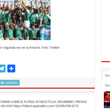
n
gr
p
a
ar
r
m
ti
r
segunda vez en su historia. Foto: Twitter
M
T
C
s
el
o
Rec
e
e
m
LinkedIn
Eti
n
gr
p
a
ar
RIBIR SOBRE EL FUTBOL ESTADISTICAS, RESUMENES, PREVIAS
r
m
ti
EN VIVO https://futbol.aquitodito.com/ DISFRUTEN ESTE