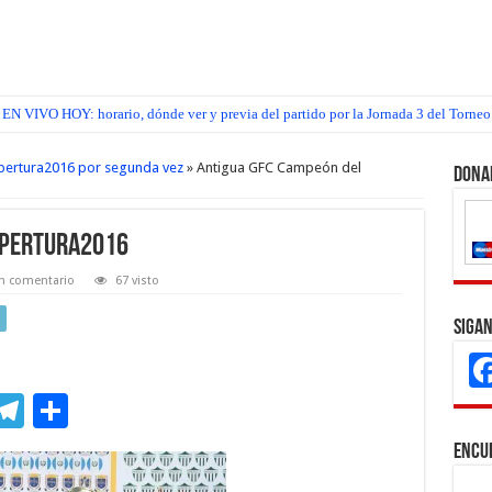
EN VIVO HOY: horario, dónde ver y previa del partido por la Jornada 3 del Torneo
pertura2016 por segunda vez
»
Antigua GFC Campeón del
Dona
Apertura2016
n comentario
67 visto
Sigan
M
T
C
s
el
o
Encu
e
e
m