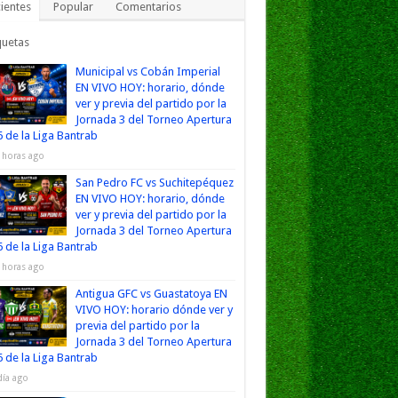
ientes
Popular
Comentarios
quetas
Municipal vs Cobán Imperial
EN VIVO HOY: horario, dónde
ver y previa del partido por la
Jornada 3 del Torneo Apertura
 de la Liga Bantrab
 horas ago
San Pedro FC vs Suchitepéquez
EN VIVO HOY: horario, dónde
ver y previa del partido por la
Jornada 3 del Torneo Apertura
 de la Liga Bantrab
 horas ago
Antigua GFC vs Guastatoya EN
VIVO HOY: horario dónde ver y
previa del partido por la
Jornada 3 del Torneo Apertura
 de la Liga Bantrab
día ago