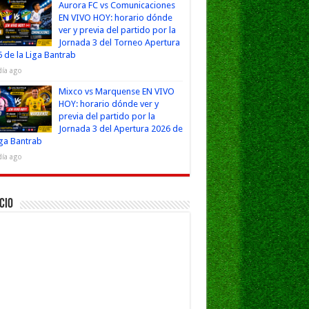
Aurora FC vs Comunicaciones
EN VIVO HOY: horario dónde
ver y previa del partido por la
Jornada 3 del Torneo Apertura
 de la Liga Bantrab
día ago
Mixco vs Marquense EN VIVO
HOY: horario dónde ver y
previa del partido por la
Jornada 3 del Apertura 2026 de
iga Bantrab
día ago
cio