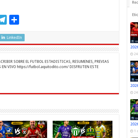
Rec
Eti
M
T
C
s
el
o
e
e
m
LinkedIn
n
gr
p
2026
24
a
ar
RIBIR SOBRE EL FUTBOL ESTADISTICAS, RESUMENES, PREVIAS
r
m
ti
EN VIVO https://futbol.aquitodito.com/ DISFRUTEN ESTE
r
2026
24
2026
1 