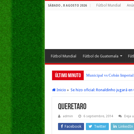
Fútbol Mundial
Anún
SÁBADO , 8 AGOSTO 2026
Fútbol Mundial
Fútbol de Guatemala
Fút
Último Minuto
Municipal vs Cobán Imperial 
Inicio
»
Se hizo oficial: Ronaldinho jugará en
Queretaro
admin
6 septiembre, 2014
Deja 
Facebook
Twitter
LinkedIn