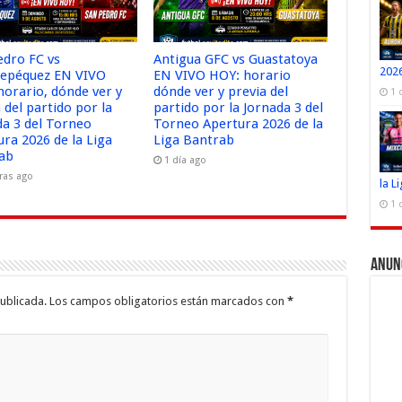
edro FC vs
Antigua GFC vs Guastatoya
2026
tepéquez EN VIVO
EN VIVO HOY: horario
horario, dónde ver y
dónde ver y previa del
1 
 del partido por la
partido por la Jornada 3 del
da 3 del Torneo
Torneo Apertura 2026 de la
ura 2026 de la Liga
Liga Bantrab
ab
1 día ago
ras ago
la L
1 
Anun
ublicada.
Los campos obligatorios están marcados con
*