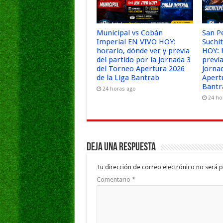
Municipal vs Cobán
San P
Imperial EN VIVO HOY:
Suchi
horario, dónde ver y previa
HOY: 
del partido por la Jornada 3
previa
del Torneo Apertura 2026
Jorna
de la Liga Bantrab
Apert
Bantr
24 horas ago
24 ho
Deja una respuesta
Tu dirección de correo electrónico no será p
Comentario
*