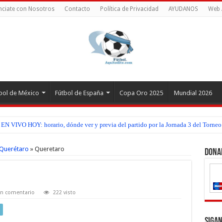
ciate con Nosotros
Contacto
Política de Privacidad
AYUDANOS
Web 
bol de México
Fútbol de España
Copa Oro 2025
Mundial 2026
EN VIVO HOY: horario, dónde ver y previa del partido por la Jornada 3 del Torneo
 Querétaro
»
Queretaro
Dona
un comentario
222 visto
Sigan