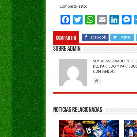
Compartir esto:
F
T
W
E
Li
ac
wi
h
m
n
e
e
tt
at
ai
k
s
Facebook
Twitter
Compartir
b
er
sA
l
e
Sobre admin
o
p
dI
g
SOY APASIONADO POR ESC
o
p
n
e
DEL PARTIDO Y PARTIDOS 
CONTENIDO.
k
Noticias Relacionadas