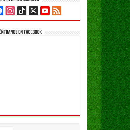
Facebook
Instagram
TikTok
X
YouTube
Feed
Channel
éntranos en Facebook