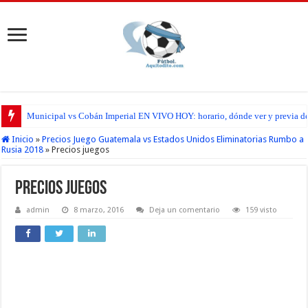
Municipal vs Cobán Imperial EN VIVO HOY: horario, dónde ver y previa del
Inicio
»
Precios Juego Guatemala vs Estados Unidos Eliminatorias Rumbo a
Rusia 2018
»
Precios juegos
Precios juegos
admin
8 marzo, 2016
Deja un comentario
159 visto