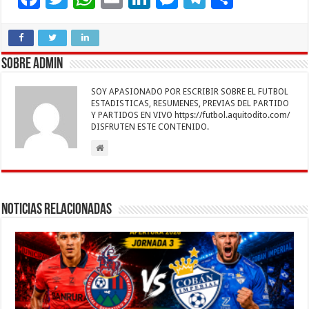
ac
wi
h
m
n
es
el
o
e
tt
at
ai
k
se
e
m
b
er
sA
l
e
n
gr
p
Sobre admin
o
p
dI
g
a
ar
SOY APASIONADO POR ESCRIBIR SOBRE EL FUTBOL
o
p
n
er
m
ti
ESTADISTICAS, RESUMENES, PREVIAS DEL PARTIDO
Y PARTIDOS EN VIVO https://futbol.aquitodito.com/
k
r
DISFRUTEN ESTE CONTENIDO.
Noticias Relacionadas