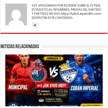
o
p
dI
g
a
ar
SOY APASIONADO POR ESCRIBIR SOBRE EL FUTBOL
o
p
n
er
m
ti
ESTADISTICAS, RESUMENES, PREVIAS DEL PARTIDO
Y PARTIDOS EN VIVO https://futbol.aquitodito.com/
k
r
DISFRUTEN ESTE CONTENIDO.
Noticias Relacionadas