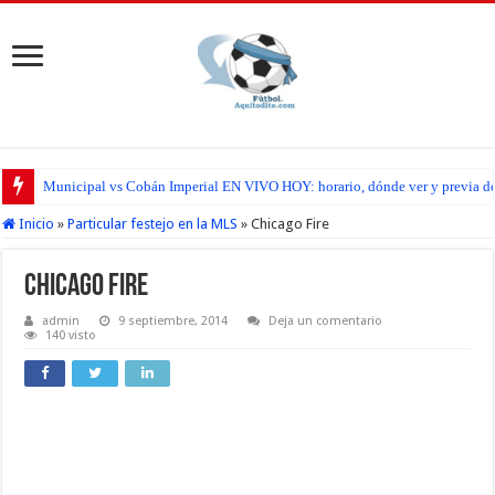
Municipal vs Cobán Imperial EN VIVO HOY: horario, dónde ver y previa del
Inicio
»
Particular festejo en la MLS
»
Chicago Fire
Chicago Fire
admin
9 septiembre, 2014
Deja un comentario
140 visto