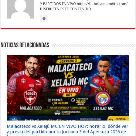
o
p
n
er
m
ti
Y PARTIDOS EN VIVO https://futbol.aquitodito.com/
k
r
DISFRUTEN ESTE CONTENIDO.
Noticias Relacionadas
Malacateco vs Xelajú MC EN VIVO HOY: horario, dónde ver
y previa del partido por la Jornada 3 del Apertura 2026 de