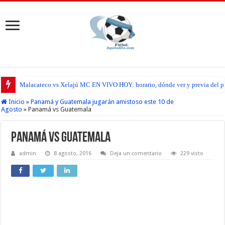
Malacateco vs Xelajú MC EN VIVO HOY: horario, dónde ver y previa del par
Inicio
»
Panamá y Guatemala jugarán amistoso este 10 de
Agosto
»
Panamá vs Guatemala
Panamá vs Guatemala
admin
8 agosto, 2016
Deja un comentario
229 visto