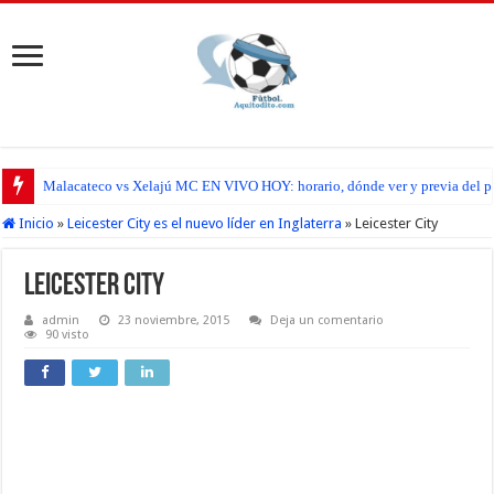
Malacateco vs Xelajú MC EN VIVO HOY: horario, dónde ver y previa del par
Inicio
»
Leicester City es el nuevo líder en Inglaterra
»
Leicester City
Leicester City
admin
23 noviembre, 2015
Deja un comentario
90 visto