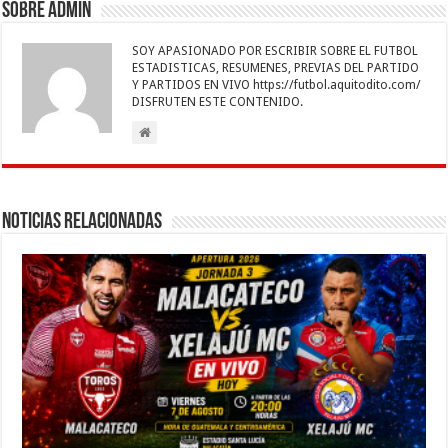
b
er
sA
l
e
n
gr
p
Sobre admin
o
p
dI
g
a
ar
SOY APASIONADO POR ESCRIBIR SOBRE EL FUTBOL
o
p
n
er
m
ti
ESTADISTICAS, RESUMENES, PREVIAS DEL PARTIDO
Y PARTIDOS EN VIVO https://futbol.aquitodito.com/
k
r
DISFRUTEN ESTE CONTENIDO.
Noticias Relacionadas