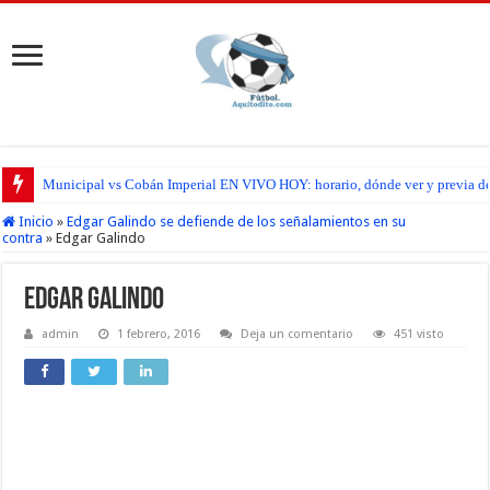
Municipal vs Cobán Imperial EN VIVO HOY: horario, dónde ver y previa del
Inicio
»
Edgar Galindo se defiende de los señalamientos en su
contra
»
Edgar Galindo
Edgar Galindo
admin
1 febrero, 2016
Deja un comentario
451 visto