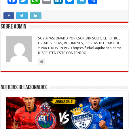
ac
wi
h
m
n
es
el
o
e
tt
at
ai
k
se
e
m
b
er
sA
l
e
n
gr
p
Sobre admin
o
p
dI
g
a
ar
SOY APASIONADO POR ESCRIBIR SOBRE EL FUTBOL
o
p
n
er
m
ti
ESTADISTICAS, RESUMENES, PREVIAS DEL PARTIDO
Y PARTIDOS EN VIVO https://futbol.aquitodito.com/
k
r
DISFRUTEN ESTE CONTENIDO.
Noticias Relacionadas