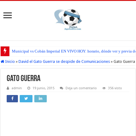
Municipal vs Cobán Imperial EN VIVO HOY: horario, dónde ver y previa del
Inicio
»
David el Gato Guerra se despide de Comunicaciones
»
Gato Guerra
Gato Guerra
admin
19 junio, 2015
Deja un comentario
356 visto