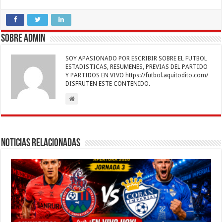
ac
wi
h
m
n
es
el
o
e
tt
at
ai
k
se
e
m
b
er
sA
l
e
n
gr
p
Sobre admin
o
p
dI
g
a
ar
SOY APASIONADO POR ESCRIBIR SOBRE EL FUTBOL
o
p
n
er
m
ti
ESTADISTICAS, RESUMENES, PREVIAS DEL PARTIDO
Y PARTIDOS EN VIVO https://futbol.aquitodito.com/
k
r
DISFRUTEN ESTE CONTENIDO.
Noticias Relacionadas