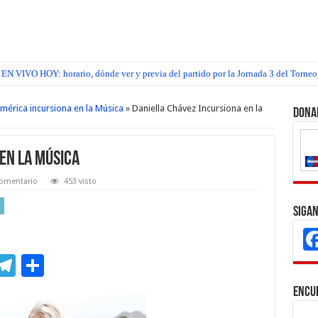
EN VIVO HOY: horario, dónde ver y previa del partido por la Jornada 3 del Torneo
mérica incursiona en la Música
»
Daniella Chávez Incursiona en la
Dona
en la Música
comentario
453 visto
Sigan
M
T
C
s
el
o
Encu
e
e
m