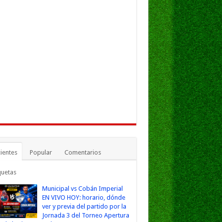
ientes
Popular
Comentarios
quetas
Municipal vs Cobán Imperial
EN VIVO HOY: horario, dónde
ver y previa del partido por la
Jornada 3 del Torneo Apertura