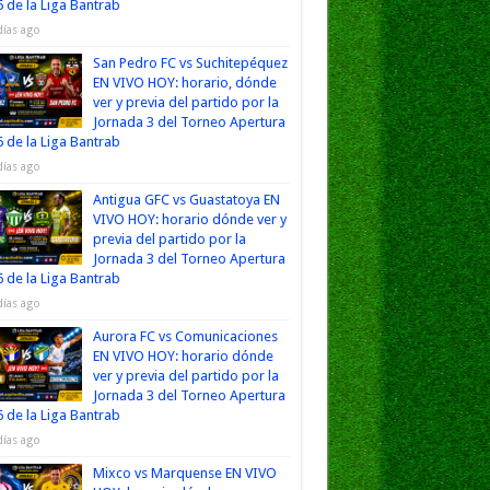
 de la Liga Bantrab
días ago
San Pedro FC vs Suchitepéquez
EN VIVO HOY: horario, dónde
ver y previa del partido por la
Jornada 3 del Torneo Apertura
 de la Liga Bantrab
días ago
Antigua GFC vs Guastatoya EN
VIVO HOY: horario dónde ver y
previa del partido por la
Jornada 3 del Torneo Apertura
 de la Liga Bantrab
días ago
Aurora FC vs Comunicaciones
EN VIVO HOY: horario dónde
ver y previa del partido por la
Jornada 3 del Torneo Apertura
 de la Liga Bantrab
días ago
Mixco vs Marquense EN VIVO