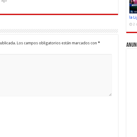
s ago
la L
2 
ublicada.
Los campos obligatorios están marcados con
*
Anun