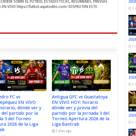
2026
RIBIR SOBRE EL FUTBOL ESTADISTICAS, RESUMENES, PREVIAS
r
m
ti
EN VIVO https://futbol.aquitodito.com/ DISFRUTEN ESTE
2 
r
2026
2 
2026
2 
edro FC vs
Antigua GFC vs Guastatoya
tepéquez EN VIVO
EN VIVO HOY: horario
horario, dónde ver y
dónde ver y previa del
 del partido por la
partido por la Jornada 3 del
2026
da 3 del Torneo
Torneo Apertura 2026 de la
2 
ura 2026 de la Liga
Liga Bantrab
ab
2 días ago