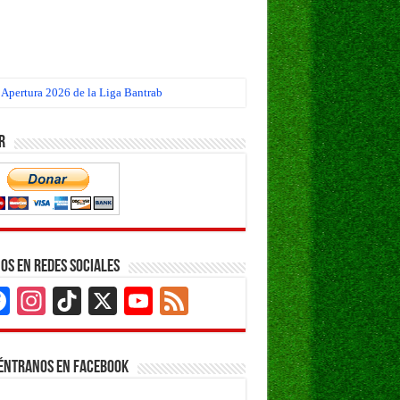
 Apertura 2026 de la Liga Bantrab
r
os en Redes Sociales
Facebook
Instagram
TikTok
X
YouTube
Feed
Channel
éntranos en Facebook