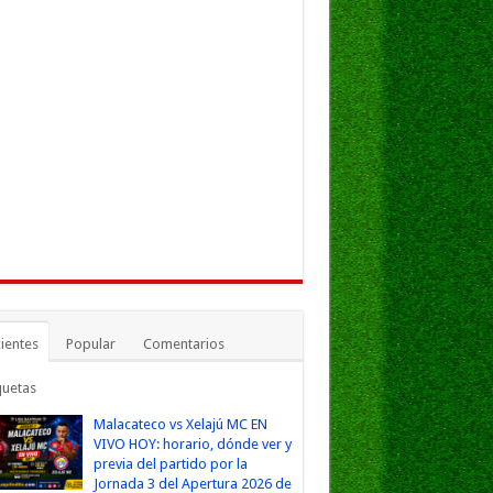
ientes
Popular
Comentarios
quetas
Malacateco vs Xelajú MC EN
VIVO HOY: horario, dónde ver y
previa del partido por la
Jornada 3 del Apertura 2026 de