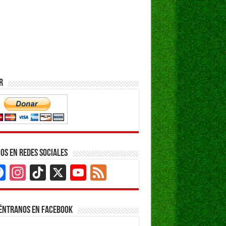
r
os en Redes Sociales
Facebook
Instagram
TikTok
X
YouTube
Feed
Channel
éntranos en Facebook