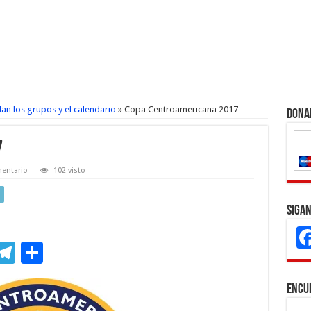
n los grupos y el calendario
»
Copa Centroamericana 2017
Dona
7
entario
102 visto
Sigan
M
T
C
s
el
o
Encu
e
e
m