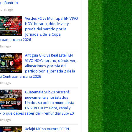
iga Bantrab
horas ago
Verdes FC vs Municipal EN VIVO
HOY: horario, dónde ver y
previa del partido por la
Jornada 2 de la Copa
troamericana 2026
días ago
Antigua GFC vs Real Estelí EN
VIVO HOY: horario, dónde ver,
alineaciones y previa del
partido por la Jornada 2 de la
a Centroamericana 2026
días ago
Guatemala Sub20 buscará
nuevamente ante Estados
Unidos su boleto mundialista
EN VIVO HOY: Hora, canal y
 lo que debes saber del Premundial Sub-20
días ago
Xelajú MC vs Aurora FC EN