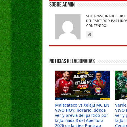
b
er
sA
l
e
Sobre admin
o
p
dI
g
SOY APASIONADO POR ESC
o
p
n
e
DEL PARTIDO Y PARTIDOS 
CONTENIDO.
k
Noticias Relacionadas
Malacateco vs Xelajú MC EN
Verde
VIVO HOY: horario, dónde
VIVO 
ver y previa del partido por
ver y 
la Jornada 3 del Apertura
la Jor
2026 de la Liga Bantrab
Centr