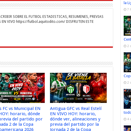
n
gr
p
la L
7 
a
ar
RIBIR SOBRE EL FUTBOL ESTADISTICAS, RESUMENES, PREVIAS
r
m
ti
EN VIVO https://futbol.aquitodito.com/ DISFRUTEN ESTE
r
Cen
2 
Cop
2 
s FC vs Municipal EN
Antigua GFC vs Real Estelí
todo
HOY: horario, dónde
EN VIVO HOY: horario,
previa del partido por
dónde ver, alineaciones y
4 
nada 2 de la Copa
previa del partido por la
oamericana 2026
Jornada 2 de la Copa