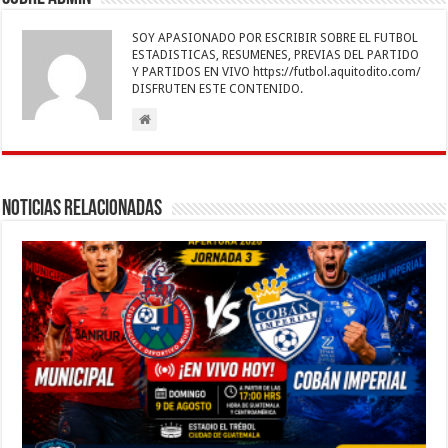
o
p
dI
g
a
ar
SOY APASIONADO POR ESCRIBIR SOBRE EL FUTBOL
o
p
n
er
m
ti
ESTADISTICAS, RESUMENES, PREVIAS DEL PARTIDO
Y PARTIDOS EN VIVO https://futbol.aquitodito.com/
k
r
DISFRUTEN ESTE CONTENIDO.
Noticias Relacionadas