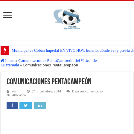
Municipal vs Cobán Imperial EN VIVO HOY: horario, dónde ver y previa del
Inicio
»
Comunicaciones PentaCampeón del Fútbol de
Guatemala
»
Comunicaciones PentaCampeón
Comunicaciones PentaCampeón
admin
21 diciembre, 2014
Deja un comentario
406 visto