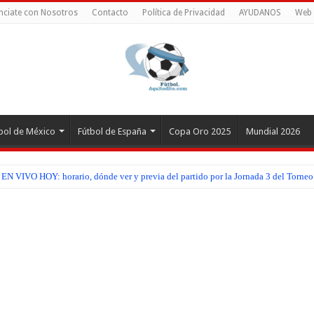
nciate con Nosotros
Contacto
Política de Privacidad
AYUDANOS
Web 
bol de México
Fútbol de España
Copa Oro 2025
Mundial 2026
EN VIVO HOY: horario, dónde ver y previa del partido por la Jornada 3 del Torneo