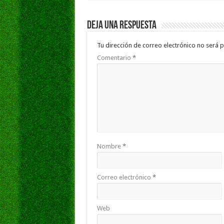
Deja una respuesta
Tu dirección de correo electrónico no será p
Comentario
*
Nombre
*
Correo electrónico
*
Web