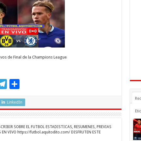
e
e
m
n
gr
p
a
ar
r
m
ti
r
vos de Final de la Champions League
M
T
C
s
el
o
Rec
e
e
m
LinkedIn
n
gr
p
Eti
a
ar
RIBIR SOBRE EL FUTBOL ESTADISTICAS, RESUMENES, PREVIAS
r
m
ti
EN VIVO https://futbol.aquitodito.com/ DISFRUTEN ESTE