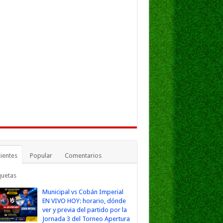
ientes
Popular
Comentarios
quetas
Municipal vs Cobán Imperial
EN VIVO HOY: horario, dónde
ver y previa del partido por la
Jornada 3 del Torneo Apertura