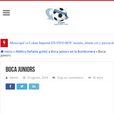
Municipal vs Cobán Imperial EN VIVO HOY: horario, dónde ver y previa del
Inicio
»
Atlético Rafaela goleó a Boca Juniors en la Bombonera
»
Boca
Juniors
Boca Juniors
admin
25 agosto, 2014
Deja un comentario
92 visto