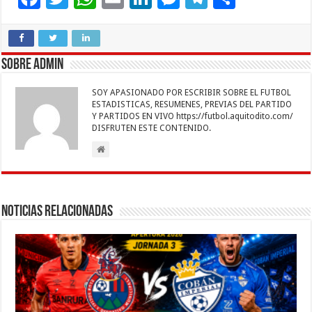
ac
wi
h
m
n
es
el
o
e
tt
at
ai
k
se
e
m
b
er
sA
l
e
n
gr
p
Sobre admin
o
p
dI
g
a
ar
SOY APASIONADO POR ESCRIBIR SOBRE EL FUTBOL
o
p
n
er
m
ti
ESTADISTICAS, RESUMENES, PREVIAS DEL PARTIDO
Y PARTIDOS EN VIVO https://futbol.aquitodito.com/
k
r
DISFRUTEN ESTE CONTENIDO.
Noticias Relacionadas