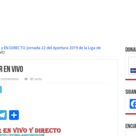
 y EN DIRECTO Jornada 22 del Apertura 2019 de la Liga de
Dona
IVO
R EN VIVO
 comentario
83 visto
Sigan
M
T
C
s
el
o
Encu
e
e
m