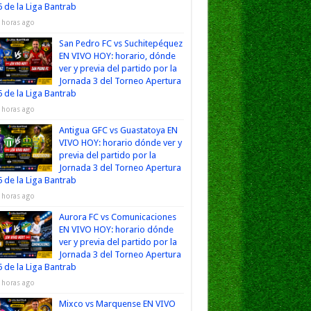
 de la Liga Bantrab
 horas ago
San Pedro FC vs Suchitepéquez
EN VIVO HOY: horario, dónde
ver y previa del partido por la
Jornada 3 del Torneo Apertura
 de la Liga Bantrab
 horas ago
Antigua GFC vs Guastatoya EN
VIVO HOY: horario dónde ver y
previa del partido por la
Jornada 3 del Torneo Apertura
 de la Liga Bantrab
 horas ago
Aurora FC vs Comunicaciones
EN VIVO HOY: horario dónde
ver y previa del partido por la
Jornada 3 del Torneo Apertura
 de la Liga Bantrab
 horas ago
Mixco vs Marquense EN VIVO