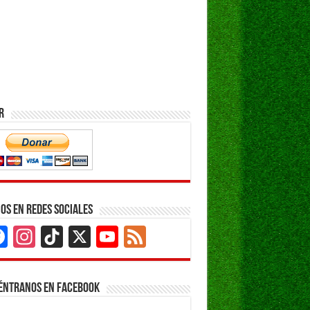
r
os en Redes Sociales
Facebook
Instagram
TikTok
X
YouTube
Feed
Channel
éntranos en Facebook