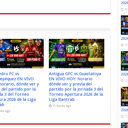
r
2026
10
2026
11
edro FC vs
Antigua GFC vs Guastatoya
2026
tepéquez EN VIVO
EN VIVO HOY: horario
11
horario, dónde ver y
dónde ver y previa del
 del partido por la
partido por la Jornada 3 del
da 3 del Torneo
Torneo Apertura 2026 de la
ura 2026 de la Liga
Liga Bantrab
ab
11 horas ago
2026
ras ago
11