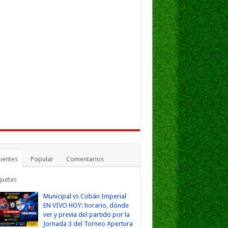
ientes
Popular
Comentarios
quetas
Municipal vs Cobán Imperial
EN VIVO HOY: horario, dónde
ver y previa del partido por la
Jornada 3 del Torneo Apertura