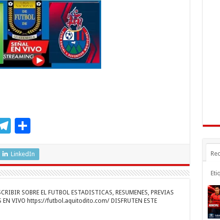
n
gr
p
a
ar
r
m
ti
r
M
T
C
s
el
o
e
e
m
Rec
LinkedIn
n
gr
p
Eti
a
ar
RIBIR SOBRE EL FUTBOL ESTADISTICAS, RESUMENES, PREVIAS
r
m
ti
EN VIVO https://futbol.aquitodito.com/ DISFRUTEN ESTE