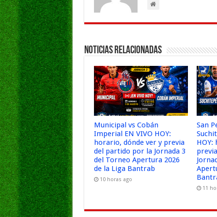
k
Noticias Relacionadas
Municipal vs Cobán
San P
Imperial EN VIVO HOY:
Suchi
horario, dónde ver y previa
HOY: 
del partido por la Jornada 3
previa
del Torneo Apertura 2026
Jorna
de la Liga Bantrab
Apert
Bantr
10 horas ago
11 ho