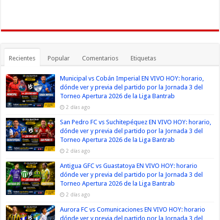
Recientes
Popular
Comentarios
Etiquetas
Municipal vs Cobán Imperial EN VIVO HOY: horario,
dónde ver y previa del partido por la Jornada 3 del
Torneo Apertura 2026 de la Liga Bantrab
2 días ago
San Pedro FC vs Suchitepéquez EN VIVO HOY: horario,
dónde ver y previa del partido por la Jornada 3 del
Torneo Apertura 2026 de la Liga Bantrab
2 días ago
Antigua GFC vs Guastatoya EN VIVO HOY: horario
dónde ver y previa del partido por la Jornada 3 del
Torneo Apertura 2026 de la Liga Bantrab
2 días ago
Aurora FC vs Comunicaciones EN VIVO HOY: horario
dónde ver y previa del partido por la Jornada 3 del