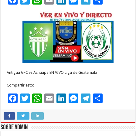
ac
wi
h
m
n
es
el
o
e
tt
at
ai
k
se
e
m
b
er
sA
l
e
n
gr
p
o
p
dI
g
a
ar
o
p
n
er
m
ti
k
r
Antigua GFC vs Achuapa EN VIVO Liga de Guatemala
Compartir esto:
F
T
W
E
Li
M
T
C
ac
wi
h
m
n
es
el
o
e
tt
at
ai
k
se
e
m
b
er
sA
l
e
n
gr
p
Sobre admin